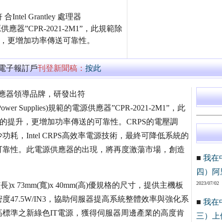
l Grantley 處理器
)規範電源供應器”CPR-2021-2M1”，此規範除
提升，更增加功率傳送可靠性。
萬電子報訂戶
刊登新聞稿：
按此
器電源供應器領導品牌，研發出符
nt Power Supplies)規範的電源供應器”CPR-2021-2M1”，此
力的提升，更增加功率傳送的可靠性。CRPS的電壓調
，Intel CRPS高效率電源技術，最終可降低系統的
可靠性。此電源供應器的出現，將再度激蕩市場，創造
■
我在
四）阿
2023/07/02
(長)x 73mm(寬)x 40mm(高)優規格的尺寸，提供主機板
47.5W/IN3，協助伺服器提高系統整體效率與強化系
■
我在
標準之新綠色IT電源，獲得伺服器周邊產業的高度肯
三）上