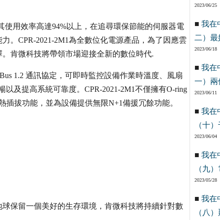
2023/06/25
■
我在
效率認證，其使用效率高達94%以上，在追尋環保節能的伺服器電
二）最
CPR-2021-2M1為全數位化電源產品，為了因應雲
2023/06/18
。肯微科技將帶領市場迎接全新的數位時代.
■
我在
PMBus 1.2 通訊協定，可即時監控設備作業時溫度、風扇
一）兩
提高系統可靠度。CPR-2021-2M1不僅擁有O-ring
2023/06/11
可支援熱插拔功能，並為設備提供無限N+1備援冗餘功能。
■
我在
（十）
2023/06/04
■
我在
（九）
2023/05/28
■
我在
地球保留一個美好的生存環境，肯微科技將持續針對數
（八）