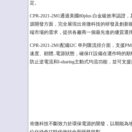
定。
CPR-2021-2M1通過美國80plus 白金級
源開發方面，完全展現出肯微科技的研發及創新能力。
端市場的需求，提供各廠商一個最先進的優質選擇
CPR-2021-2M1配備I2C 串列匯流排介面，支援
速度、韌體..電源狀態，確保IT設備在運作時的順暢以及
防止逆電流和I-sharing主動式均流功能，並
肯微科技不斷致力於環保電源的開發，以期能為
位化綠色IT時代做好全面研發規劃。