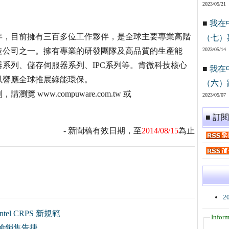
2023/05/21
■
我在
4年，目前擁有三百多位工作夥伴，是全球主要專業高階
（七）
造公司之一。擁有專業的研發團隊及高品質的生產能
2023/05/14
系列、儲存伺服器系列、IPC系列等。肯微科技核心
■
我在
以響應全球推展綠能環保。
（六）
ww.compuware.com.tw 或
2023/05/07
■ 訂
- 新聞稿有效日期，至
2014/08/15
為止
2
l CRPS 新規範
Inform
險銷售告捷