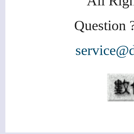
All Rig
Question ?
service@d