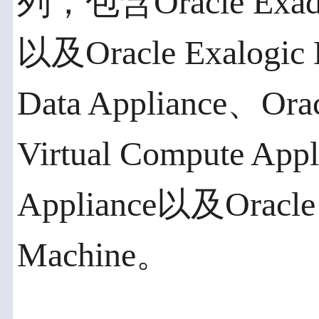
列，包含Oracle Exada
以及Oracle Exalogic E
Data Appliance、Orac
Virtual Compute App
Appliance以及Oracle 
Machine。