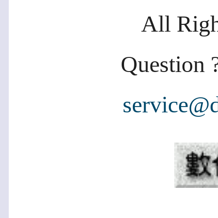
All Rig
Question ?
service@d