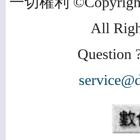
一切權利 ©Copyright 2
All Rig
Question ?
service@d