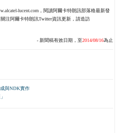
lcatel-lucent.com，閱讀阿爾卡特朗訊部落格最新發
om/blog，關注阿爾卡特朗訊Twitter資訊更新，請造訪
- 新聞稿有效日期，至
2014/08/16
為止
礎養成與NDK實作
班」