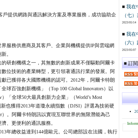
■
我在
家客戶提供網路與通訊解決方案及專業服務，成功協助企
（七）
。
2023/05/14
■
我在
（六）
界服務供應商及其客戶、企業與機構提供IP與雲端網
2023/05/07
創新。
進的研創機構之一，其無數的創新成果不僅驅動阿爾卡
■ 訂
速數位技術的產業轉型，更引領著通訊行業的發展。阿
獻已獲得各大國際機構的認可。2012年，阿爾卡特朗
百強創新機構」（Top 100 Global Innovators）以
ew）「全球50大最具創新力企業」（World’s Most
永續性創新也獲得2013年道瓊永續指數（DJSI）評選為技術硬
2
 Leader）。阿爾卡特朗訊以實現互聯世界的無限潛能為己
經濟、更便利的通訊服務。
Inform
13年總收益達到144億歐元。公司總部設在法國，執行