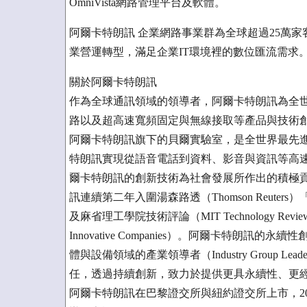
OmniVista網路管理平台及軟體。
阿爾卡特朗訊 企業網路事業群為全球超過25萬
業營運轉型，滿足企業IT環境裡的數位匯流需求
關於阿爾卡特朗訊
作為全球通訊領域的領導者，阿爾卡特朗訊為全世
路以及超高速寬頻固定與無線接取等產品與技術
阿爾卡特朗訊旗下的貝爾實驗室，是全世界最先
特朗訊實現從語音電話到資料、影音與資訊等高
爾卡特朗訊的創新技術為社會發展所作出的積極貢
訊連續第二年入圍湯森路透（Thomson Reuters）「全球
及麻省理工學院技術評論（MIT Technology Revi
Innovative Companies）。阿爾卡特朗訊的
體與設備領域的產業領導者（Industry Group
任，透過持續創新，致力於提供更具永續性、更
阿爾卡特朗訊在巴黎證交所與紐約證交所上市，20