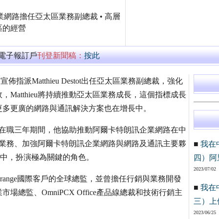
朗訊企業網路擔任亞太區業務副總裁 • 高層
區的經營
萬電子報訂戶
刊登新聞稿：
按此
佈指派Matthieu Destot出任亞太區業務副總裁，強化
，Matthieu將持續推動亞太區業務成長，這個指標成長
更多更廣的網路與通訊解決方案也在增長中。
總裁。在職三年期間，他協助推動阿爾卡特朗訊企業網路在中
在擴展業務、加強阿爾卡特朗訊企業網路與網路及通訊主要夥
■
我在
行動中，扮演極為關鍵的角色。
四）阿
2023/07/02
 Orange國際客戶的全球總監，並曾擔任行銷與業務開發
■
我在
監、OmniPCX Office產品線總裁和技術行銷主
三）上
2023/06/25