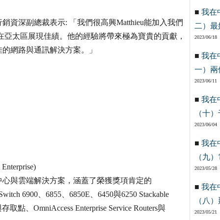
■
我在
暨行銷資深副總裁表示: 「我們很高興Matthieu能加入我們
二）最
在亞太區展現佳績。他的經驗將帶來極為寶貴的貢獻，
2023/06/18
佳的網路與通訊解決方案。」
■
我在
一）兩
2023/06/11
■
我在
（十）
2023/06/04
■
我在
（九）
erprise)
2023/05/28
中心與雲端解決方案，涵蓋了榮獲獎項肯定的
■
我在
Switch 6900、6855、6850E、6450與6250 Stackable
（八）
取點、OmniAccess Enterprise Service Routers與
2023/05/21