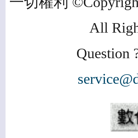
一切權利 ©Copyright 2
All Rig
Question ?
service@d