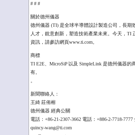
# # #
關於德州儀器
德州儀器 (TI) 是全球半導體設計製造公司，長期
人才，銳意創新，塑造技術產業未來。今天，TI 正攜
資訊，請參訪網頁www.ti.com。
商標
TI E2E、MicroSiP 以及 SimpleLink
有。
。
新聞聯絡人：
王綺 莊侑榕
德州儀器 經典公關
電話：+86-21-2307-3662 電話：+886-2-7718-7777
quincy-wang@ti.com