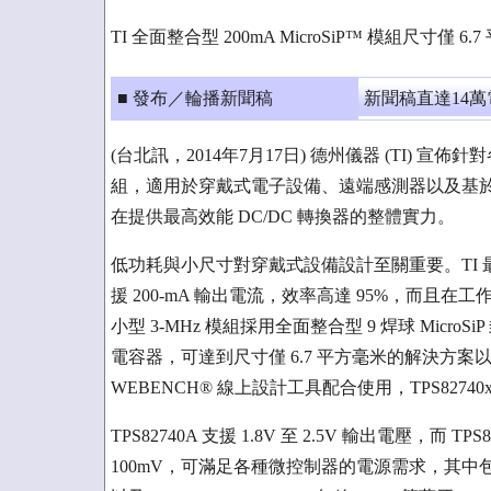
TI 全面整合型 200mA MicroSiP™ 模組尺寸僅 
■ 發布／輪播新聞稿
新聞稿直達14
(台北訊，2014年7月17日) 德州儀器 (TI)
組，適用於穿戴式電子設備、遠端感測器以及基於 MS
在提供最高效能 DC/DC 轉換器的整體實力。
低功耗與小尺寸對穿戴式設備設計至關重要。TI 最新 T
援 200-mA 輸出電流，效率高達 95%，而且在工
小型 3-MHz 模組採用全面整合型 9 焊球 Mic
電容器，可達到尺寸僅 6.7 平方毫米的解決方案以及
WEBENCH® 線上設計工具配合使用，TPS82
TPS82740A 支援 1.8V 至 2.5V 輸出電壓，而 TP
100mV，可滿足各種微控制器的電源需求，其中包括 TI