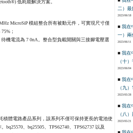
■
我在
luetooth®) 低耗能解決方案。
二）最
2023/06/18
 3MHz MicroSiP 模組整合所有被動元件，可實現尺寸僅
■
我在
75%；
一）兩
A，待機電流為 7 0nA。整合型負載開關與三接腳電壓選
2023/06/11
■
我在
（十）
2023/06/04
■
我在
（九）
2023/05/28
■
我在
（八）
 TI 超低功耗積體電路產品系列，該系列不僅可保持更長的電池使
2023/05/21
0、bq25505、TPS62740、TPS62737 以及
■
我在