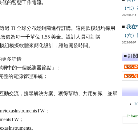
業界最低的暫態工作電流。
（七）
2023/05/14
■
我在
量供貨，可透過 TI 全球分布經銷商進行訂購。這兩款模組均採用
（六）
P 封裝，建議售價為每一千單位 1.55 美金。設計人員可訂購
2023/05/07
ice 暫態模組模擬軟體來簡化設計，縮短開發時間。
■ 訂
器的更多詳情：
』：物聯網中的一個感測器節點」；
一款完整的電源管理系統；
TI 專家互動交流，搜尋解決方案、獲得幫助、共用知識，並幫
2
texasinstrumentsTW；
Inform
rumentsTW；
xasInstruments。