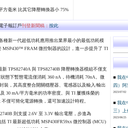
6.7 平方毫米 比其它降壓轉換器小 75%
萬電子報訂戶
刊登新聞稿：
按此
 宣佈針對各種新一代超低功耗應用推出業界最小的最低功耗模
P430™ FRAM 微控制器的設計，進一步提升了 TI
PS82740A 與 TPS82740B 降壓轉換器模組不僅支
作狀態下暫態電流僅消耗 360 nA，待機消耗 70nA。微
■
我在
roSiP 封裝，其高度整合開關穩壓器、電感器以及輸入/輸出
四）阿
2023/07/02
 30 mA/平方毫米的功率密度。與 TI 屢獲殊榮的
740x 不僅可簡化電源轉換，還可加速設計時程。
■
我在
三）上
S82740B 則支援 2.6V 至 3.3V 輸出電壓，步進為
2023/06/25
 最新超低功耗 MSP430FR59xx 微控制器 (MCU)