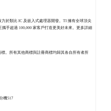
致力於類比 IC 及嵌入式處理器開發。TI 擁有全球頂尖
手超過 100,000 家客戶打造更美好未來。更多詳細
 是德州儀器的商標。所有其他商標與註冊商標均歸其各自所有者所
 分機517