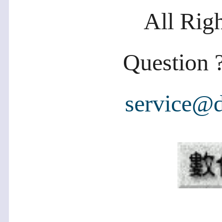
All Rig
Question ?
service@d