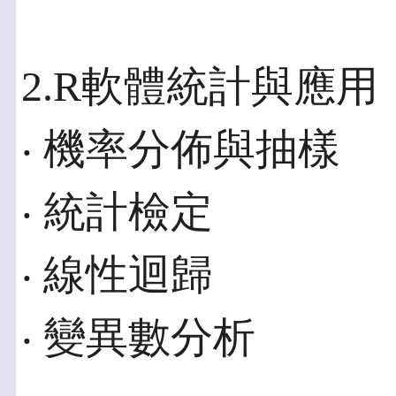
2.R軟體統計與應用
‧ 機率分佈與抽樣
‧ 統計檢定
‧ 線性迴歸
‧ 變異數分析