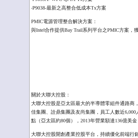
‧P9038-最新之高整合低成本Tx方案
PMIC電源管理整合解決方案：
與Intel合作提供Bay Trail系列平台之PMIC方案，獲
關於大聯大控股：
大聯大控股是亞太區最大的半導體零組件通路商，總
佳集團、詮鼎集團及友尚集團，員工人數近6,000
點（亞太區約80個），2013年營業額達136億美
大聯大控股開創產業控股平台，持續優化前端行