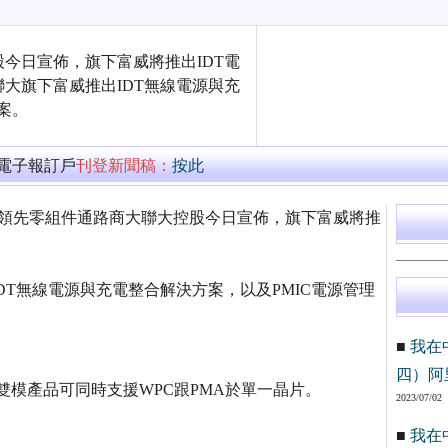
今日宣佈，旗下富威將推出IDT電
大旗下富威推出IDT無線電源與充
案。
萬電子報訂戶
刊登新聞稿：
按此
場的領先零組件通路商大聯大控股今日宣佈，旗下富威將推
T無線電源與充電整合解決方案，以及PMIC電源管理
■
我在
四）阿
雙模產品可同時支援WPC跟PMA於單一晶片。
2023/07/02
■
我在