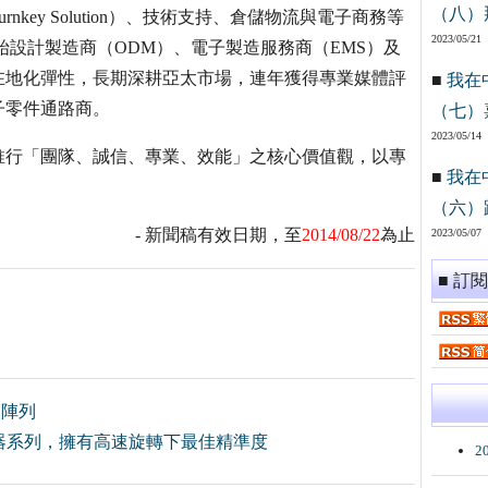
（八）
urnkey Solution）、技術支持、倉儲物流與電子商務等
2023/05/21
始設計製造商（ODM）、電子製造服務商（EMS）及
在地化彈性，長期深耕亞太市場，連年獲得專業媒體評
■
我在
子零件通路商。
（七）
2023/05/14
推行「團隊、誠信、專業、效能」之核心價值觀，以專
■
我在
（六）
- 新聞稿有效日期，至
2014/08/22
為止
2023/05/07
■ 訂
管陣列
器系列，擁有高速旋轉下最佳精準度
2