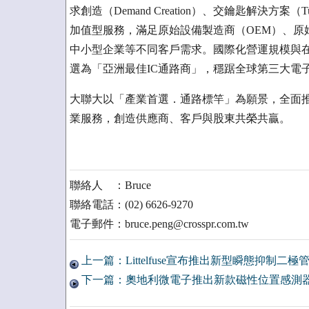
求創造（Demand Creation）、交鑰匙解決方案（T
加值型服務，滿足原始設備製造商（OEM）、原
中小型企業等不同客戶需求。國際化營運規模與
選為「亞洲最佳IC通路商」，穩踞全球第三大電
大聯大以「產業首選．通路標竿」為願景，全面
業服務，創造供應商、客戶與股東共榮共贏。
聯絡人 ：Bruce
聯絡電話：(02) 6626-9270
電子郵件：bruce.peng@crosspr.com.tw
上一篇：Littelfuse宣布推出新型瞬態抑制二極
下一篇：奧地利微電子推出新款磁性位置感測