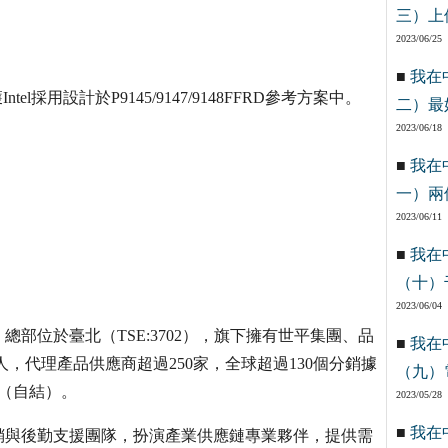
三）上
2023/06/25
■
我在
Intel採用設計於P9145/9147/9148FFRD參考方案中。
二）最
2023/06/18
■
我在
一）兩
2023/06/11
■
我在
（十）
2023/06/04
部位於臺北（TSE:3702），旗下擁有世平集團、品
■
我在
人，代理產品供應商超過250家，全球超過130個分銷據
（九）
金（自結）。
2023/05/28
■
我在
銷與後勤支援團隊，扮演產業供應鏈專業夥伴，提供需