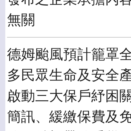
無關
德姆颱風預計籠罩
多民眾生命及安全
啟動三大保戶紓困
簡訊、緩繳保費及