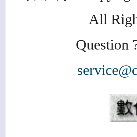
All Rig
Question ?
service@d