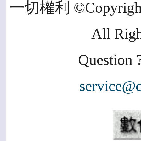
一切權利 ©Copyright 2
All Rig
Question ?
service@d