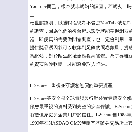
YouTube而已，根本就非網站的調查，若網友
上。
杜世鵬說明，以邏輯性思考不管是YouTube或是F
的調查，因為他們的後台程式設計就能掌握網友
器，即便真的需要做問卷調查，也一定會利用自
提供獎品誘因就可以收集到足夠的問卷數量，提
寨網站，對於陌生網址更應提高警覺。為了要確
的資安防護軟體，才能避免誤入陷阱。
F-Secure – 重視並守護您無價的重要資產
F-Secure芬安全是全球電腦與行動裝置雲端
保您最重視的資料受到完整的安全保護。F-Secu
有數億家庭與企業用戶的信任。F-Secure自1988
1999年在NASDAQ OMX赫爾辛基證券交易所上市。歡迎造訪F