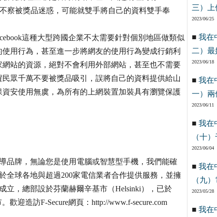
三）上
一時不察被獎品迷惑，可能就雙手將自己的資料雙手奉
2023/06/25
■
我在
acebook這種大型跨國企業不太需要針對個別地區做類似
二）最
的使用行為，甚至進一步將網友的使用行為變成行銷利
2023/06/18
家網站的資源，絕對不會利用外部網站，甚至也不需要
醒民眾千萬不要被獎品吸引，誤將自己的資料提供給山
■
我在
保資安使用無虞，為所有的上網裝置加裝具有瀏覽保護
一）兩
2023/06/11
■
我在
（十）
2023/06/04
安全領導品牌，無論您是使用電腦或智慧型手機，我們能確
■
我在
re於全球各地與超過200家電信業者合作提供服務，並擁
（九）
年成立，總部設於芬蘭赫爾辛基市（Helsinki），已於
2023/05/28
-Secure網頁：http://www.f-secure.com
■
我在