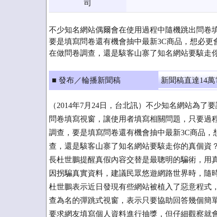
司
不少知名網站偶爾會在使用過程中隨機跳出問卷
要是填寫問卷還有機會抽中最新3C商品，想必更
在做問卷調查，還是駭客山寨了知名網站要駭走
■ 發布／輪播新聞稿
新聞稿直達14
（2014年7月24日，台北訊）不少知名網站為
問卷填寫視窗，讓使用者填寫相關問題，只要過
調查，要是填寫問卷還有機會抽中最新3C商品，
查，還是駭客山寨了知名網站要駭走你的真個資？芬安
長杜世鵬提醒真假內容交替是最聰明的騙術，用
因拐騙真實資料，建議民眾悠遊網路世界時，隨
杜世鵬表示近日發現有些網站被植入了惡意程式，一旦進
查為名的彈跳式視窗，表示只要協助回答幾個簡
要求網友填寫個人資料進行抽獎，但仔細觀察就