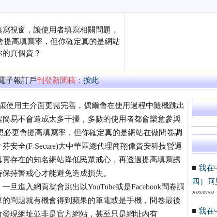
填寫視窗，讓使用者填寫相關問題，
會提高填寫率，但你確定真的是網站
你的真個資？
萬電子報訂戶
刊登新聞稿：
按此
了要讓使用主介面更需完善，偶爾會在使用過程中隨機跳出
程簡易不會造成太多干擾，多數的使用者都會樂意參與
想必更會提高填寫率，但你確定真的是網站在做問卷調
全(F-Secure)大中華區總代理商翔偉資安科技營運
真實存在的知名網站降低民眾戒心，再透過提高填寫誘
■
我在
時保持警戒心才能避免造成損失。
四）阿
入網頁就會跳出以YouTube或是Facebook問卷調
2023/07/02
單的問題就有機會得到蘋果的筆電或是手機，問卷最後
■
我在
會發現網址並非是官方網站，甚至只是網址內有