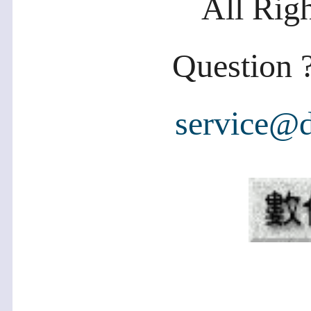
All Rig
Question ?
service@d