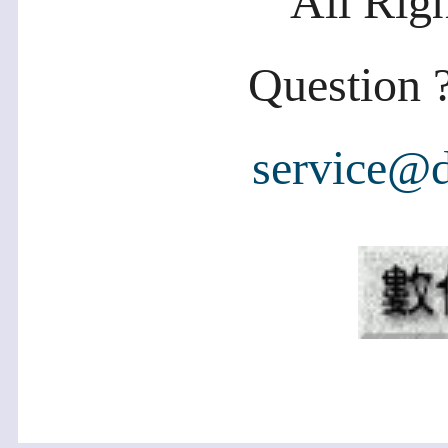
All Rig
Question ?
service@d