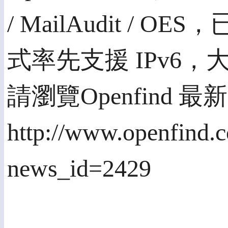
/ MailAudit / 
式率先支援 IPv6
請瀏覽Openfind 最
http://www.openfind.
news_id=2429