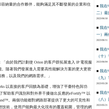
和容納量的合作夥伴，能夠滿足其不斷發展的企業和住
■
我在
二）最
2023/06/18
■
我在
一）兩
2023/06/11
■
我在
（十）
vic 表示：「由於我們計劃使 Orion 的客戶群拓展進入 IP 電視服
2023/06/04
網路性能。隨著我們發展進入需要高性能解決方案的更大更密
■
我在
服務，以及我們的網路需求。」
（九）
2023/05/28
Networks 以直接的客戶回饋為基礎，增強了平臺特色與功
■
我在
合了幫助客戶識別和對外界干擾做出反應的eFortify™ 以
（八）
mand™。兩個功能都對網路部署提供了更大的可見性和
2023/05/21
自干擾減輕技術，使用戶能夠最大化現有的覆蓋範圍，管理的網