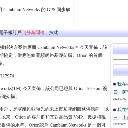
ium Networks 的 GPS 同步解
萬電子報訂戶
刊登新聞稿：
按此
決方案供應商 Cambium Networks™ 今天宣佈，該
的多年期協定，供應無線寬頻網路基礎架構。Orion 的首個
品。
/117974
■
我在
ks(TM) 今天宣佈，該公司已經與 Orion Telekom 簽
四）阿
基礎架構。
2023/07/02
頻接入互聯網用戶，是塞爾維亞領先的未上市互聯網服務供應商，以
■
我在
來，Orion 的客戶群和其對高品質 VoIP、數據和視
三）上
。Orion認為 Cambium Networks 是一個可
2023/06/25