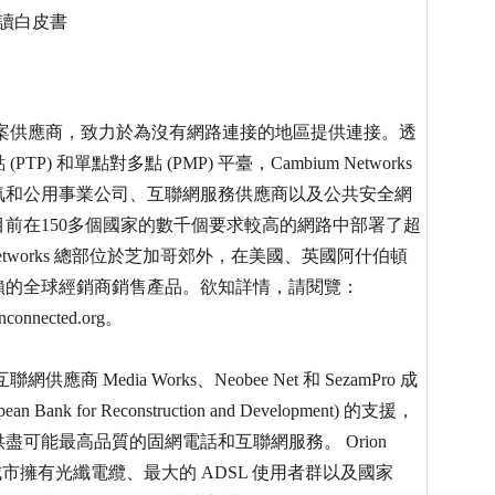
閱讀白皮書
寬頻解決方案供應商，致力於為沒有網路連接的地區提供連接。透
和單點對多點 (PMP) 平臺，Cambium Networks
氣和公用事業公司、互聯網服務供應商以及公共安全網
前在150多個國家的數千個要求較高的網路中部署了超
Networks 總部位於芝加哥郊外，在美國、英國阿什伯頓
賴的全球經銷商銷售產品。欲知詳情，請閱覽：
nconnected.org。
供應商 Media Works、Neobee Net 和 SezamPro 成
or Reconstruction and Development) 的支援，
可能最高品質的固網電話和互聯網服務。 Orion
主要城市擁有光纖電纜、最大的 ADSL 使用者群以及國家