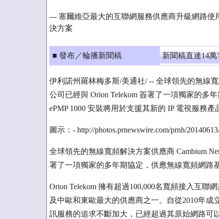
--- 塞爾維亞最大的互聯網服務供應商升級網路使用 Camb
決方案
■ 發布／輪播新聞稿
新聞稿直達14
伊利諾州羅林梅多斯/美通社/ -- 全球領先的無線寬頻解
公司已經與 Orion Telekom 簽署了一項獨家
ePMP 1000 安裝將用於支援其新的 IP 電視服務產
圖示：- http://photos.prnewswire.com/prnh/20140613
全球領先的無線寬頻解決方案供應商 Cambium Networ
署了一項獨家的多年期協定，供應無線寬頻網路
Orion Telekom 擁有超過100,000名寬
及中歐和東歐最大的供應商之一。自從2010年成立以
訊服務的追求不斷加大，已經超過其原始網路可以提供的水準