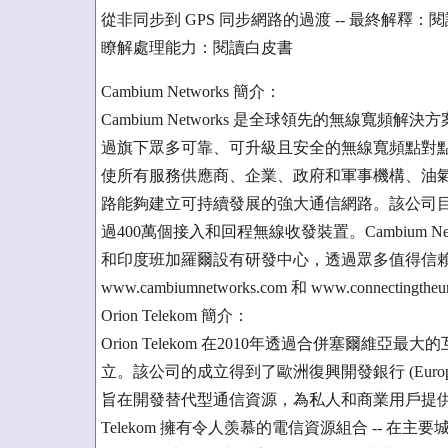
從非同步到 GPS 同步網路的過渡 -- 最終解釋：
瞭解處理能力：閱讀白皮書
Cambium Networks 簡介：
Cambium Networks 是全球領先的無線
過旗下眾多可靠、可升級且安全的無線寬頻點對點 (PTP) 
使所有服務供應商、企業、政府和軍事機構、油
路能夠建立可持續發展的強大通信網路。該公司目
過400萬個接入和回程無線收發裝置。Cambium 
和印度班加羅爾設有研發中心，透過眾多值得信
www.cambiumnetworks.com 和 www.connectingtheu
Orion Telekom 簡介：
Orion Telekom 在2010年透過合併塞爾維亞最大的互聯網
立。該公司的成立得到了歐洲復興開發銀行 (European Bank f
旨在開發替代型通信資源，為私人和商業用戶提供盡
Telekom 擁有令人羡慕的電信資源組合 -- 在