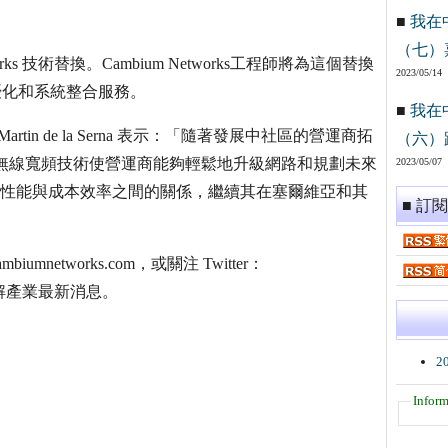
■
我在
（七）
orks 技術替換。Cambium Networks工程師將為這個替換
2023/05/14
、優化和系統整合服務。
■
我在
Martin de la Serna 表示：「隨著發展中社區的營運商拓
（六）
s 公認的無線寬頻技術使營運商能夠輕鬆地升級網路和規劃未來
2023/05/07
好地平衡性能與成本效率之間的關係，繼續其在塞爾維亞和其
■ 訂
iumnetworks.com，或關注 Twitter：
我們瞭解產業最新消息。
2
Inform