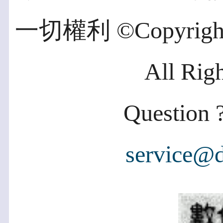
一切權利 ©Copyright 2
All Rig
Question ?
service@d