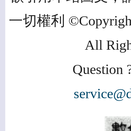
一切權利 ©Copyright 2
All Rig
Question ?
service@d