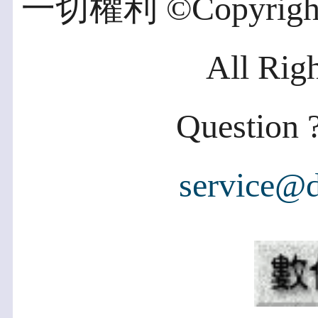
一切權利 ©Copyright 2
All Rig
Question ?
service@d