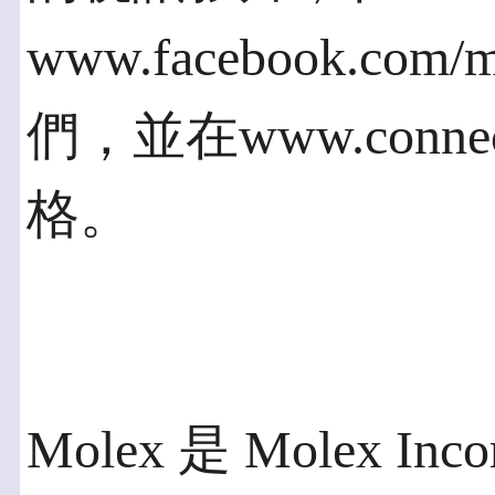
www.facebook.com/
們，並在www.conn
格。
Molex 是 Molex I