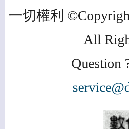
一切權利 ©Copyright 2
All Rig
Question ?
service@d