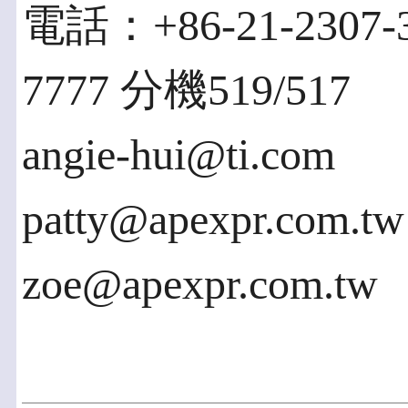
電話：+86-21-2307-
7777 分機519/517
angie-hui@ti.com
patty@apexpr.com.tw
zoe@apexpr.com.tw