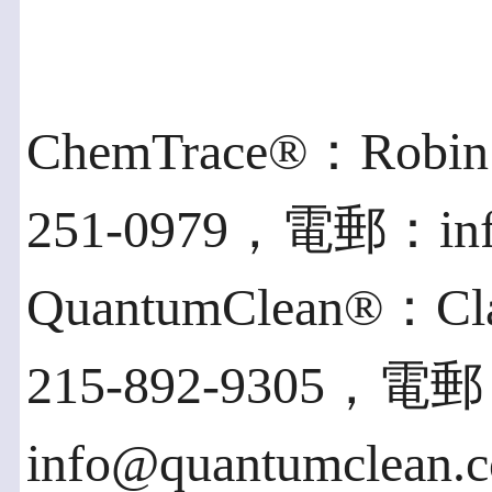
ChemTrace®：Robi
251-0979，電郵：info
QuantumClean®：C
215-892-9305，電
info@quantumclean.