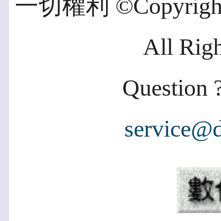
一切權利 ©Copyright 2
All Rig
Question ?
service@d