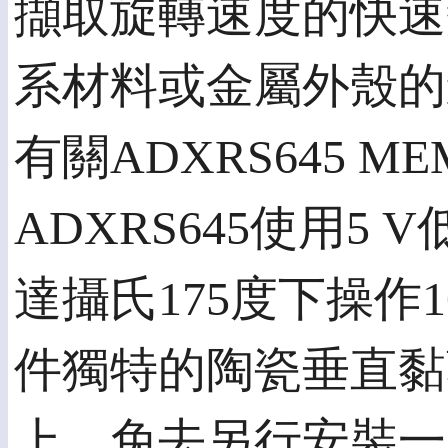
擷取旋轉速度的快速
系材料或金屬外殼的
有關ADXRS645 
ADXRS645使用
達攝氏175度下操作
件獨特的陶瓷垂直黏
上，免去另行安裝一