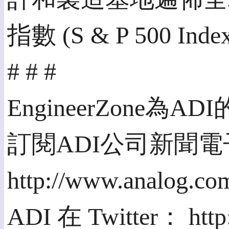
指數 (S & P 500 Inde
# # #
EngineerZone為
訂閱ADI公司新聞
http://www.analog.c
ADI 在 Twitter： http