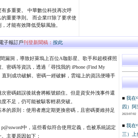
有多重要。 中華數位科技再次呼
的重要準則。 而企業IT除了要求使
制，才能有效降低受駭風險。
萬電子報訂戶
刊登新聞稿：
按此
存空間漏洞，導致好萊塢上百位A咖影星、歌手和超模裸照
資訊，透過「尋找我的 iPhone (Find My
密碼，直到成功破解。密碼一經破解，雲端上的資訊便唾手
幾次密碼錯誤後就會將帳號鎖住。但是資安外洩事件還
■
我在
強度不足，仍可能被駭客輕易突破。
四）阿
基本的原則：使用者應定期更換密碼，且密碼要維持足
2023/07/02
■
我在
34、p@ssword中，這些看似符合使用定義，也被系統認定
三）上
一。主要原因如下：