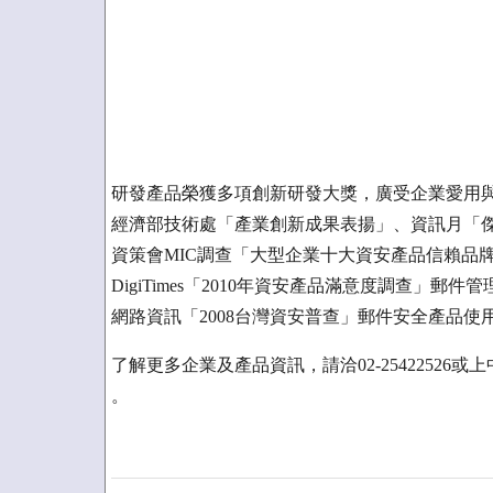
研發產品榮獲多項創新研發大獎，廣受企業愛用
經濟部技術處「產業創新成果表揚」、資訊月「
資策會MIC調查「大型企業十大資安產品信賴品
DigiTimes「2010年資安產品滿意度調查」郵
網路資訊「2008台灣資安普查」郵件安全產品使
了解更多企業及產品資訊，請洽02-25422526或上中華數位科
。