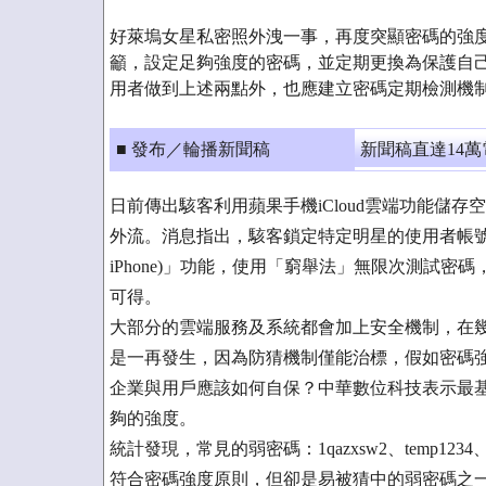
好萊塢女星私密照外洩一事，再度突顯密碼的強度
籲，設定足夠強度的密碼，並定期更換為保護自己
用者做到上述兩點外，也應建立密碼定期檢測機
■ 發布／輪播新聞稿
新聞稿直達14
日前傳出駭客利用蘋果手機iCloud雲端功能儲
外流。消息指出，駭客鎖定特定明星的使用者帳號、密碼等
iPhone)」功能，使用「窮舉法」無限次測試
可得。
大部分的雲端服務及系統都會加上安全機制，在
是一再發生，因為防猜機制僅能治標，假如密碼
企業與用戶應該如何自保？中華數位科技表示最
夠的強度。
統計發現，常見的弱密碼：1qazxsw2、temp12
符合密碼強度原則，但卻是易被猜中的弱密碼之