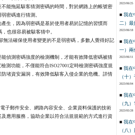
2023/06/25
，並不能拖延駭客猜測密碼的時間，對於網路上的帳號密
■
我在
用弱密碼進行猜測。
二）最
碼的產生，因為弱密碼是基於使用者易於記憶的習慣而
2023/06/18
密碼，也很容易被駭客猜中。
密碼，但卻無法確保使用者變更的不是弱密碼，多數人覺得好記
■
我在
一）兩
要能偵測密碼強度的檢測機制，才能有效降低密碼被猜
2023/06/11
檢測功能，不僅能符合ISO27001定時檢測密碼強度規
■
我在
業防堵資安漏洞，有效降低駭客入侵企業的危機。詳情
（十）
2023/06/04
■
我在
（九）
的理念，致力於電子郵件安全、網路內容安全、企業資料保護的技術
2023/05/28
案及應用服務，協助企業以符合法規規範的方式進行資
■
我在
（八）