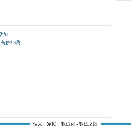
參加
薪3.8萬
個人．家庭．數位化 - 數位之牆