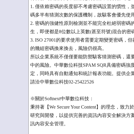
1. 僅依賴密碼的長度卻不考慮密碼設置的慣性
碼多半有猜測次數的保護機制，故駭客會優先使
2. 密碼的強健性原則檢測並不能完全杜絕弱密
生，即便都是8位數以上英數(甚至符號)混合的
3. ISO 27001的要求使用者需要定期變更
的幾組密碼換來換去，風險仍很高。
所以企業系統不僅僅要能防禦駭客猜測密碼，還
中的風險。中華數位科技SPAM SQR具備密碼強度
定，同時具有自動通知和統計報表功能。提供企
請洽中華數位科技02-25422526
※關於Softnext中華數位科技：
秉持著【We Secure Your Content】
研究與開發，以提供完善的資訊內容安全解決方
訊內容安全管理。