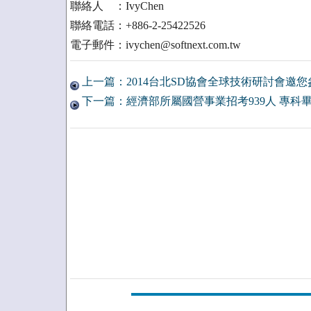
聯絡人 ：IvyChen
聯絡電話：+886-2-25422526
電子郵件：ivychen@softnext.com.tw
上一篇：2014台北SD協會全球技術研討會邀您
下一篇：經濟部所屬國營事業招考939人 專科畢高