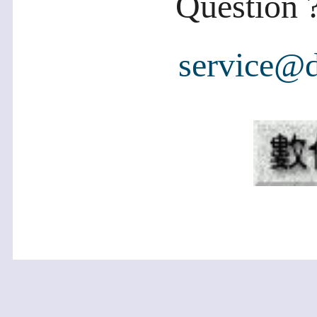
Question ?
service@d