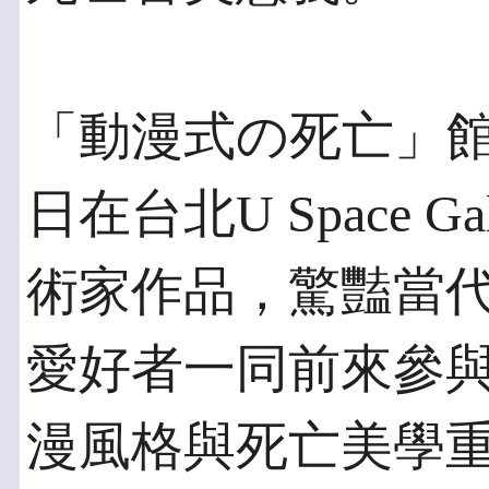
「動漫式の死亡」館藏
日在台北U Space 
術家作品，驚豔當
愛好者一同前來參
漫風格與死亡美學