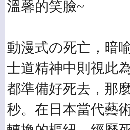
溫馨的笑臉~
動漫式の死亡，暗
士道精神中則視此
都準備好死去，那
秒。在日本當代藝