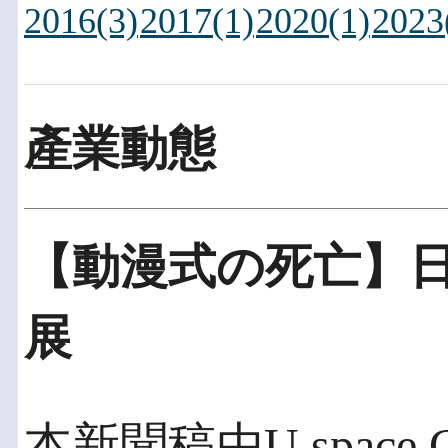
2016(3)
2017(1)
2020(1)
2023
產業動態
【動漫式の死亡】
展
本新聞稿由U space G