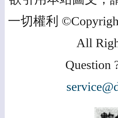
一切權利 ©Copyright 2
All Rig
Question ?
service@d