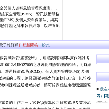
資訊安全與個人資料風險管理認證班」，
安全管理(ISMS)、資訊技術服務
理(PIMS) 及個人資料保護法、與其
風險評鑑之詳細執行細節，以培養風
萬電子報訂戶
刊登新聞稿：
按此
5資安與個資風險管理認證班」，透過說明講解與實作研討搭
99、BS10012及ISO27005之系統化風險管理的內涵，同時結
)、營運持續管理(BCMS)、個人資料管理(PIMS) 及個
險評鑑的步驟，練習風險評鑑之詳細執行細節，以培養
程參與課程並通過考試者，將可於課程結束後獲頒國際
■
我在
四）阿
2023/07/02
最重要的工作之一，它必須與單位之日常管理及業務流