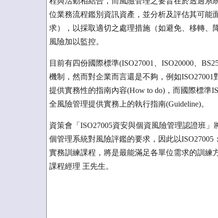
程與活動相結合，而風險管理之要旨在於透過系
位業務流程鑑別資訊資產，並分析及評估其可能
求），以採取適切之處理措施（如避免、移轉、
風險加以監控。
目前有四份國際標準(ISO27001、ISO20000、B
機制，然而對企業而言還是不夠，例如ISO27001
提供實務性的指南內容(How to do)，而國際標
全風險管理提供實務上的執行指南(Guideline)。
資策會「ISO27005資安與個資風險管理認證班」將於
個管理系統對風險評鑑的要求，因此以ISO2700
實務訓練課程，將是最能滿足各單位需求的訓練方案。相
課程經理 王先生。