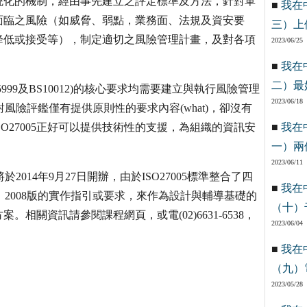
統化的機制，經由事先建立之評定標準及方法，針對單
■
我在
面臨之風險（如威脅、弱點，業務面、法規及資安要
三）上
降低或接受等），制定適切之風險管理計畫，及對各項
2023/06/25
■
我在
二）最
S25999及BS10012)的核心要求均需要建立與執行風險管理
2023/06/18
對風險評鑑僅有提供原則性的要求內容(what)，卻沒有
準ISO27005正好可以提供技術性的支援，為組織的資訊安
■
我在
一）兩
2023/06/11
2014年9月27日開辦，由於ISO27005標準整合了四
■
我在
5：2008版的實作指引或要求，來作為設計與輔導基礎的
（十）
關資訊請參閱課程網頁，或電(02)6631-6538，
2023/06/04
■
我在
（九）
2023/05/28