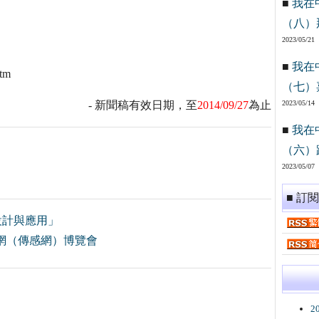
■
我在
（八）
2023/05/21
■
我在
tm
（七）
- 新聞稿有效日期，至
2014/09/27
為止
2023/05/14
■
我在
（六）
2023/05/07
■ 訂
設計與應用」
聯網（傳感網）博覽會
2