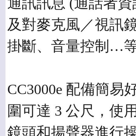
通訊訊息 (通話者
及對麥克風／視訊鏡
掛斷、音量控制…等
CC3000e 配備
圍可達 3 公尺，
鏡頭和揚聲器進行