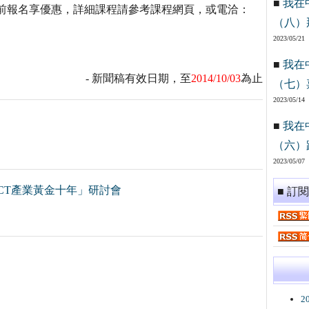
■
我在
9/25前報名享優惠，詳細課程請參考課程網頁，或電洽：
（八）
2023/05/21
■
我在
- 新聞稿有效日期，至
2014/10/03
為止
（七）
2023/05/14
■
我在
（六）
2023/05/07
向ICT產業黃金十年」研討會
■ 訂
2