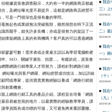
■
我在
，但根據資策會調查顯示，大約有一半的網路商店都處
三）上
模仿，及網址曝光度不易提升，這都是網路商店經營不
2023/06/25
站，可是一門很深也是很有趣的學問。
■
我在
而毫無起色或業績無法突破瓶頸，雖然很想在時下正流
二）最
知識而罷手，錯失許多良機；亦或是很努力的架設了一
2023/06/18
開始懷疑網路上真的有商機嗎？客戶真的可以透過網路
■
我在
師卻寥寥可數！需求者或企業雇主誤以為學習電腦軟硬
一）兩
件、SEO、關鍵字廣告、拍賣…。有鑑於此，資策會
2023/06/11
內網際網路行銷專業人才而努力，課程針對網路行銷
■
我在
、網站曝光與客戶網羅、網站經營成功技法，加以詳細
（十）
業顧問或專家，提供寶貴實務經驗以養成「網路行銷規
2023/06/04
業與創業機會。
■
我在
市面上網路行銷工具的產品介紹。課程旨在培養「網路
（九）
是最容易被忽視的地方，以最實際的經驗教導學員，課
2023/05/28
，讓學員既有成功標的可循，又可避免將來重蹈覆轍。