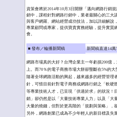
資策會將於2014年10月3日開辦「邁向網路行
銷中，課程針對網路行銷中，業者最關心的三大議
與客戶網羅、網站經營成功技法，加以詳細解說
專業顧問或專家，提供寶貴實務經驗，提升實質
會。
■ 發布／輪播新聞稿
新聞稿直達14
網路市場真的大好？台灣企業主一年虧損200億
上。而70％的電子商務市場大餅卻壟斷在5%的
隨著全球網路活動的興起，越來越多的經營管理
針，可惜目前針對電子商務或網路行銷之「軟硬
等專業技術人才，已呈現「供過於求」的狀況！
銷」卻仍然是以「大量技術專業人力」以及「大
大量的燒錢，但對於更高階的「規劃與策略」，
另外，網路創業已成為不少年輕人的新目標及失