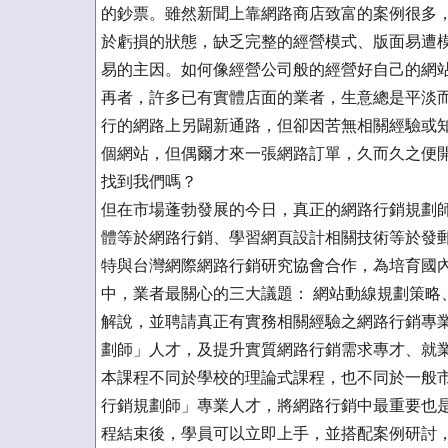
的鈔票。雖然新聞上靠網路商店致富的案例很多
於虧損的狀態，缺乏完整的經營模式、版面易遭
易的主因。如何像經營公司般的經營好自己的網
再者，許多已有實體店面的業者，生意總是平淡
行的網路上另闢新通路，但卻因苦無相關經驗或
個網站，但偶爾才來一張網路訂單，久而久之便
找到我們嗎？
但在市場蓬勃發展的今日，真正的網路行銷規劃
體等於網路行銷、學習網頁設計相關技術等於發郵
特與台灣網際網路行銷研究協會合作，為培育國
中，業者最關心的三大議題： 網站動線規劃策略
解說，並聘請真正有實務相關經驗之網路行銷專
劃師」人才，及提升實質網路行銷需求專才、就
本課程不同於學校的理論式課程，也不同於一般
行銷規劃師」專業人才，將網路行銷中最重要也
程結束後，學員可以立即上手，並搭配案例研討