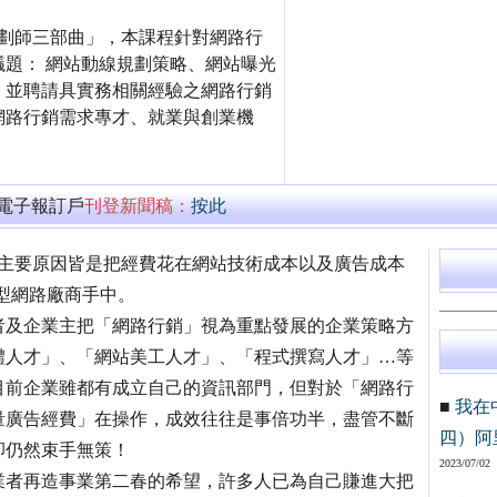
銷規劃師三部曲」，本課程針對網路行
題： 網站動線規劃策略、網站曝光
，並聘請具實務相關經驗之網路行銷
網路行銷需求專才、就業與創業機
萬電子報訂戶
刊登新聞稿：
按此
，主要原因皆是把經費花在網站技術成本以及廣告成本
大型網路廠商手中。
者及企業主把「網路行銷」視為重點發展的企業策略方
體人才」、「網站美工人才」、「程式撰寫人才」…等
目前企業雖都有成立自己的資訊部門，但對於「網路行
■
我在
量廣告經費」在操作，成效往往是事倍功半，盡管不斷
四）阿
卻仍然束手無策！
2023/07/02
業者再造事業第二春的希望，許多人已為自己賺進大把