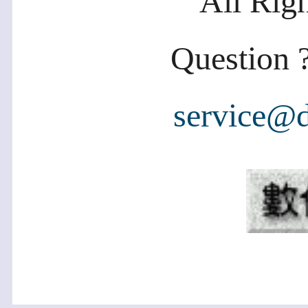
All Rig
Question ?
service@d