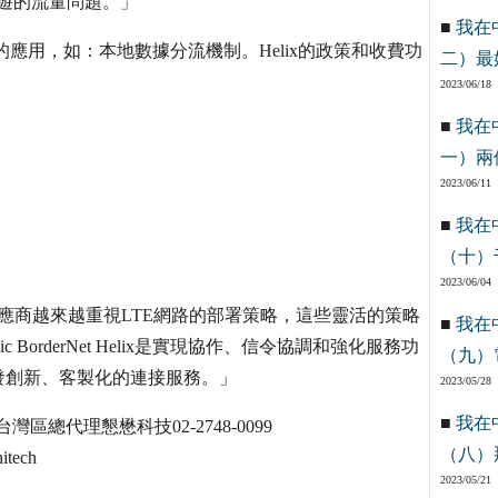
漫遊的流量問題。」
■
我在
來的應用，如：本地數據分流機制。Helix的政策和收費功
二）最
2023/06/18
■
我在
一）兩
2023/06/11
■
我在
（十）
2023/06/04
，「服務供應商越來越重視LTE網路的部署策略，這些靈活的策略
■
我在
BorderNet Helix是實現協作、信令協調和強化服務功
（九）
發創新、客製化的連接服務。」
2023/05/28
■
我在
區總代理懇懋科技02-2748-0099
（八）
tech
2023/05/21