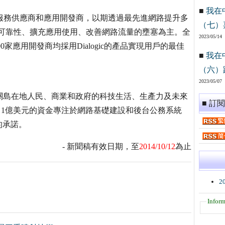
■
我在
發全球領先的服務供應商和應用開發商，以期透過最先進網路提升多
（七）
路互連可靠性、擴充應用使用、改善網路流量的壅塞為主。全
2023/05/14
0家應用開發商均採用Dialogic的產品實現用戶的最佳
■
我在
（六）
2023/05/07
關島在地人民、商業和政府的科技生活、生產力及未來
■ 訂
入了1億美元的資金專注於網路基礎建設和後台公務系統
的承諾。
- 新聞稿有效日期，至
2014/10/12
為止
2
Inform