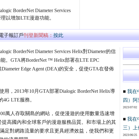
 BorderNet Diameter Services
由管理以增加LTE漫遊功能。
萬電子報訂戶
刊登新聞稿：
按此
 BorderNet Diameter Services Helix對Diameter的信
BorderNet ™ Helix部署在LTE EPC
Diameter Edge Agent (DEA)的安全，促使GTA在發佈
年10月GTA部署Dialogic BorderNet Helix導
■
我在
4G LTE服務。
四）阿
2023/07/02
年有超過100萬人存取關島的網站，促使漫遊的使用數量迅速增
■
我在
中於提高國內和全球客戶的漫遊服務品質。和市場上的其
三）上
使我們能夠滿足對網路流量的要求且更具經濟效益，使我們和更
2023/06/25