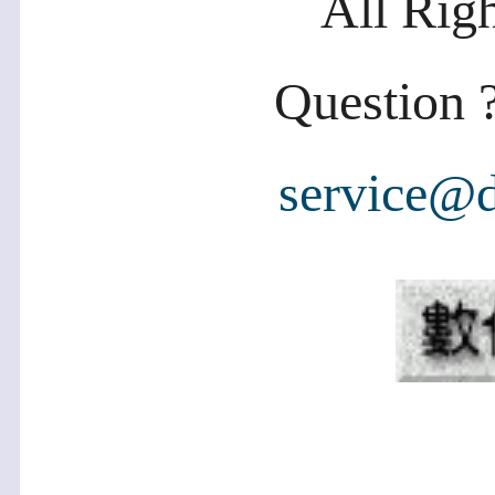
All Rig
Question ?
service@d