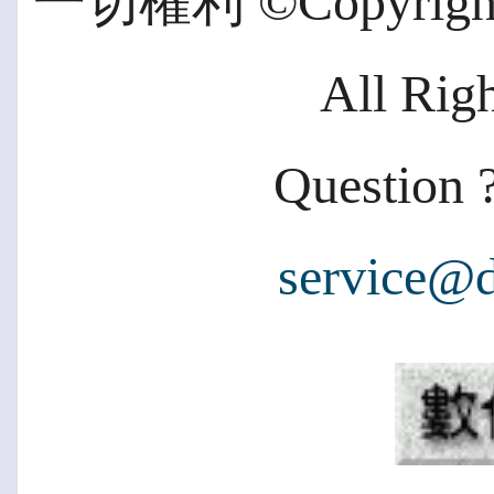
一切權利 ©Copyright 2
All Rig
Question ?
service@d