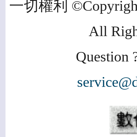
一切權利 ©Copyright 2
All Rig
Question ?
service@d