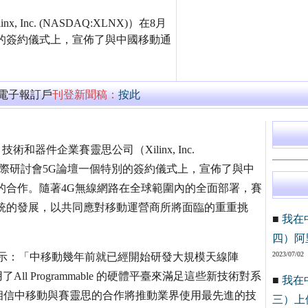
x, Inc. (NASDAQ:XLNX)）在8月
特別的簽約儀式上，宣佈了與中國移動通
萬電子報訂戶
刊登新聞稿：
按此
able 技術和器件企業賽靈思公司（Xilinx, Inc.
互聯網國際研討會5G論壇一個特別的簽約儀式上，宣佈了與中
的合作。隨著4G無線網路在全球範圍內的全面部署，賽
統的發展，以共同應對移動運營商所將面臨的重重挑
■
我在
四）阿
2023/07/02
g）表示：「中移動幾年前就已經開始研發大規模天線陣
All Programmable 的硬體平臺來滿足這些新技術對系
■
我在
相信中移動與賽靈思的合作將推動業界使用最先進的技
三）上