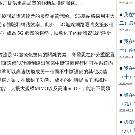
客戶提供更高品質的移動互聯網服務。」
2023/06/25
■
我在
擾問題遭遇較差的服務品質體驗。 5G基站將採用更大
二）最
者體驗和網路效率。此外，5G無線網路還將支援多種
2023/06/18
）成為 5G 必然的趨勢，抽象化了的硬體資源能夠針
■
我在
一）兩
計工具和方法是5G虛擬化技術的關鍵要素。賽靈思在部分重配置
2023/06/11
創新尤其重要，能讓設備設計師創建出無需中斷設備運行即可在系統內
■
我在
標準可以高速切換成另一種而不中斷設備的其他功能，
（十）
備選方案，在節約了功耗、成本的同時提高了系統性
2023/06/04
，支援大規模MIMO以及高速SerDes，能在不同類
■
我在
（九）
2023/05/28
■
我在
（八）