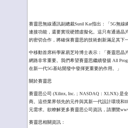
賽靈思無線通訊副總裁Sunil Kar指出：「5
連接功能，還要實現硬體虛擬化。這只有通過晶片
的密切合作，將確保賽靈思的技術創新滿足其下
中移動首席科學家易芝玲博士表示：「賽靈思晶片
網路非常重要。我們希望賽靈思繼續發揚 All Prog
在新一代5G基站開發中發揮更重要的作用。」
關於賽靈思
賽靈思公司 (Xilinx, Inc.；NASDAQ：XLNX) 是全球
商。這些業界領先的元件與其新一代設計環境和I
元需求。欲瞭解更多賽靈思公司資訊，請瀏覽www.xil
賽靈思相關資訊：