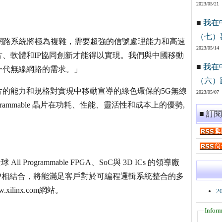
2023/05/21
■
我在
（七）
G無線網路系統將極為複雜，需要超強的信號處理能力和高速
2023/05/14
、軟體和IP協同創新才能得以實現。我們與中國移動
■
我在
一代無線網路的需求。」
（六）
的能力和規格對實現中移動宣導的綠色環保的5G無線
2023/05/07
rammable 晶片在功耗、性能、靈活性和成本上的優勢,
■ 訂
 All Programmable FPGA、SoC與 3D ICs 的領導廠
P相結合，將能滿足客戶對於可編程邏輯系統整合的多
inx.com網站。
2
Inform