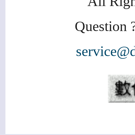
All Rig
Question ?
service@d