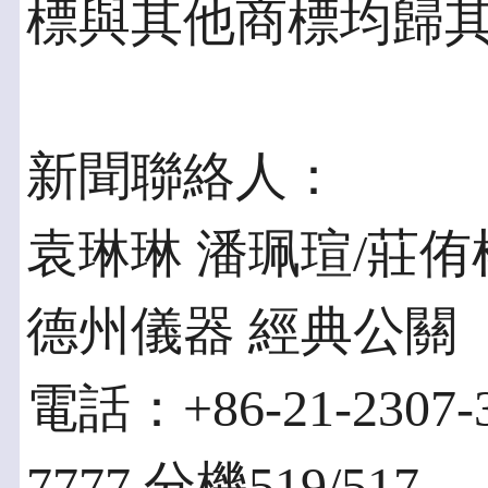
標與其他商標均歸
新聞聯絡人：
袁琳琳 潘珮瑄/莊侑
德州儀器 經典公關
電話：+86-21-2307-
7777 分機519/517