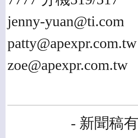
jenny-yuan@ti.com
patty@apexpr.com.tw
zoe@apexpr.com.tw
- 新聞稿有