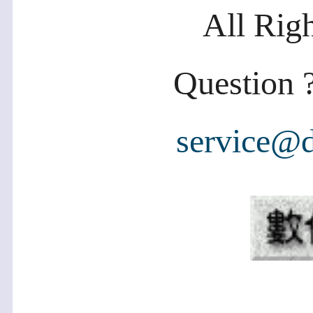
All Rig
Question ?
service@d