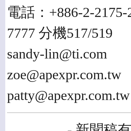
電話：+886-2-2175-
7777 分機517/519
sandy-lin@ti.com
zoe@apexpr.com.tw
patty@apexpr.com.tw
- 新聞稿有