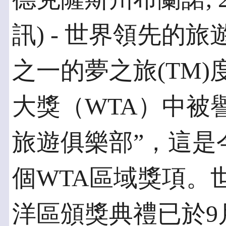
訊) - 世界領先的
之一的夢之旅(TM
大獎（WTA）中被譽
旅遊俱樂部”，這是
個WTA區域獎項。
洋區頒獎典禮已於9