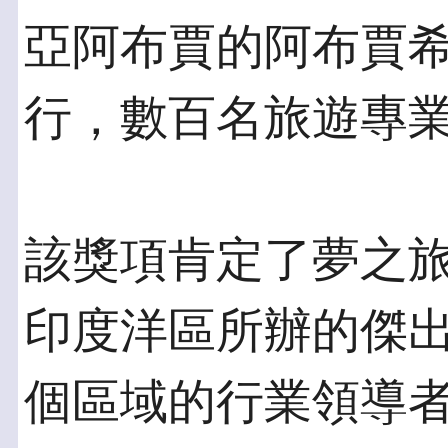
亞阿布賈的阿布賈
行，數百名旅遊專
該獎項肯定了夢之
印度洋區所辦的傑
個區域的行業領導