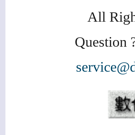
All Rig
Question ?
service@d