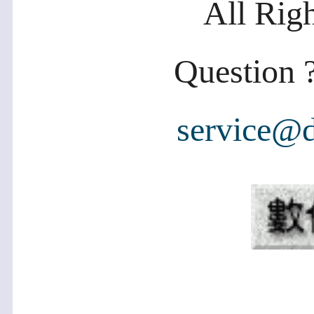
All Rig
Question ?
service@d