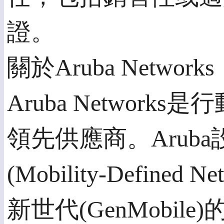
證。
關於Aruba Networks
Aruba Networ
領先供應商。Arub
(Mobility-Define
新世代(GenMobi