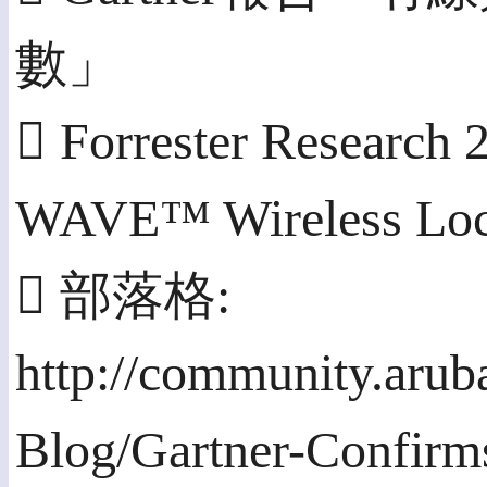
數」
 Forrester Resear
WAVE™ Wireless Loca
 部落格:
http://community.aru
Blog/Gartner-Confirm