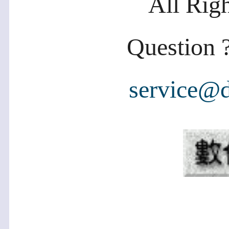
All Rig
Question ?
service@d