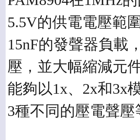
PAM8904在1MHz
5.5V的供電電壓
15nF的發聲器負載
壓，並大幅縮減元
能夠以1x、2x和3
3種不同的壓電聲壓