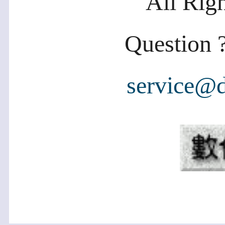
All Rig
Question ?
service@d