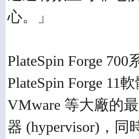
心。」
PlateSpin Forg
PlateSpin Forg
VMware 等大廠
器 (hypervisor