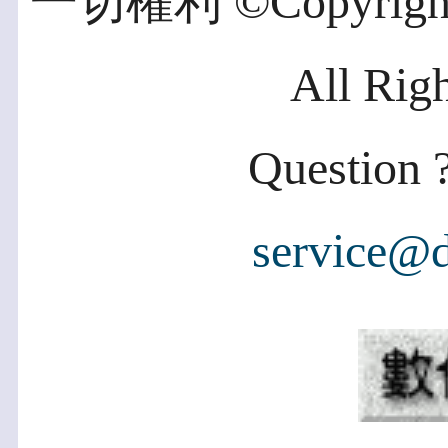
一切權利 ©Copyright 2
All Rig
Question ?
service@d