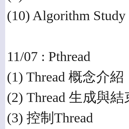
(10) Algorithm Study
11/07 : Pthread
(1) Thread 概念介紹
(2) Thread 生成與
(3) 控制Thread