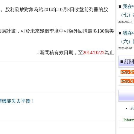
■
我在
。股利發放對象為給2014年10月8日收盤前列冊的股
（七）
2023/05/14
購計畫，可於未來幾個季度中可額外回購最多130億美
■
我在
（六）
2023/05/07
- 新聞稿有效日期，至
2014/10/25
為止
■ 訂
體機能失去平衡！
2
Inform