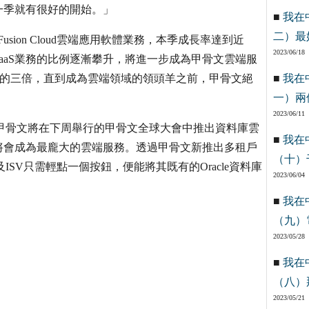
一季就有很好的開始。」
■
我在
二）最
usion Cloud雲端應用軟體業務，本季成長率達到近
2023/06/18
文SaaS業務的比例逐漸攀升，將進一步成為甲骨文雲端服
ay的三倍，直到成為雲端領域的領頭羊之前，甲骨文絕
■
我在
一）兩
2023/06/11
表示：「甲骨文將在下周舉行的甲骨文全球大會中推出資料庫雲
■
我在
將會成為最龐大的雲端服務。透過甲骨文新推出多租戶
（十）
e)，企業及ISV只需輕點一個按鈕，便能將其既有的Oracle資料庫
2023/06/04
■
我在
（九）
2023/05/28
■
我在
（八）
2023/05/21