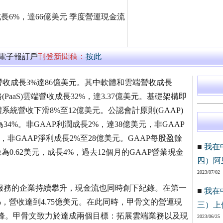
成長6%，達66億美元 季度營運現金流
萬電子報訂戶
刊登新聞稿：
按此
營收成長3%達86億美元。其中軟體和雲端營收成長
(PaaS)雲端營收成長32%，達3.37億美元。基礎架構即
硬體系統營收下滑8%至12億美元。公認會計原則(GAAP)
34%。非GAAP利潤成長2%，達38億美元，非GAAP
，非GAAP淨利成長2%至28億美元。GAAP每股盈餘
■
我在
為0.62美元，成長4%，過去12個月的GAAP營業現金
四）阿
2023/07/02
文雲端服務的企業持續攀升，現金流也同時創下紀錄。在第一
■
我在
，營收達到4.75億美元。在此同時，甲骨文的營運現
三）上
巔峰。甲骨文致力於達成兩個目標：拓展雲端業務以及現
2023/06/25