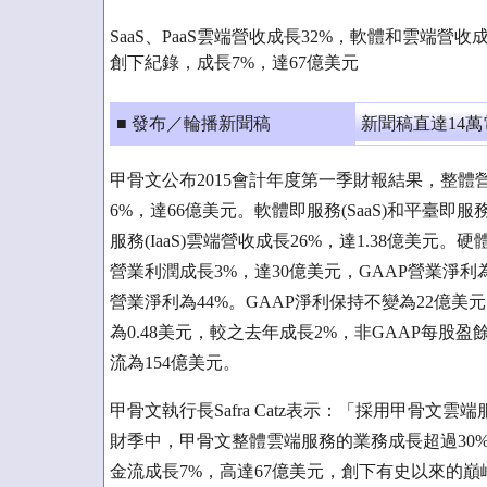
SaaS、PaaS雲端營收成長32%，軟體和雲端營收
創下紀錄，成長7%，達67億美元
■ 發布／輪播新聞稿
新聞稿直達14
甲骨文公布2015會計年度第一季財報結果，整體
6%，達66億美元。軟體即服務(SaaS)和平臺即服務
服務(IaaS)雲端營收成長26%，達1.38億美元。
營業利潤成長3%，達30億美元，GAAP營業淨利為
營業淨利為44%。GAAP淨利保持不變為22億美元
為0.48美元，較之去年成長2%，非GAAP每股盈餘
流為154億美元。
甲骨文執行長Safra Catz表示：「採用甲骨
財季中，甲骨文整體雲端服務的業務成長超過30%
金流成長7%，高達67億美元，創下有史以來的