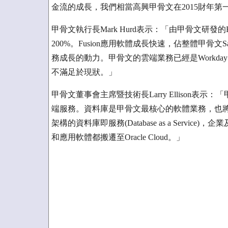
金流的成長，我們相當高興甲骨文在2015財年第
甲骨文執行長Mark Hurd表示：「由甲骨文研發的F
200%。Fusion應用軟體成長快速，佔整體甲骨
務成長的動力。甲骨文的雲端業務已經是Workd
不滿足於現狀。」
甲骨文董事會主席暨技術長Larry Ellison
端服務。資料庫是甲骨文最核心的軟體業務，也
架構的資料庫即服務(Database as a Servic
和應用軟體都搬遷至Oracle Cloud。」