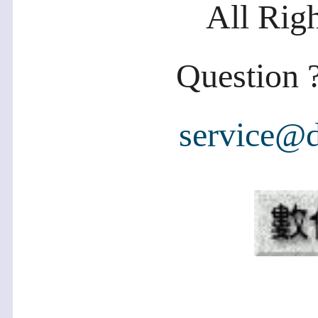
All Rig
Question ?
service@d